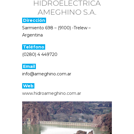
HIDROÉLECTRICA
AMEGHINO S.A.
Dirección
Sarmiento 698 – (9100) -Trelew –
Argentina
Teléfono
(0280) 4 449720
Email
info@ameghino.com.ar
Web
www.hidroameghino.com.ar