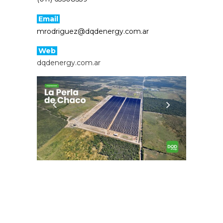
Email
mrodriguez@dqdenergy.com.ar
Web
dqdenergy.com.ar