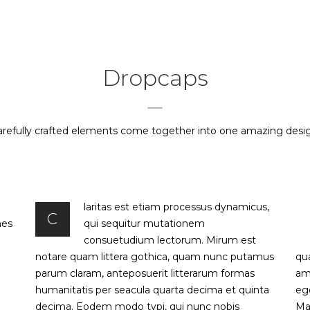
resas asociadas
Información
Links de interés
Dropcaps
Dropcaps
arefully crafted elements come together into one amazing desig
laritas est etiam processus dynamicus,
C
mes
qui sequitur mutationem
consuetudium lectorum. Mirum est
notare quam littera gothica, quam nunc putamus
qua
parum claram, anteposuerit litterarum formas
am
humanitatis per seacula quarta decima et quinta
eg
decima. Eodem modo typi, qui nunc nobis
Mau