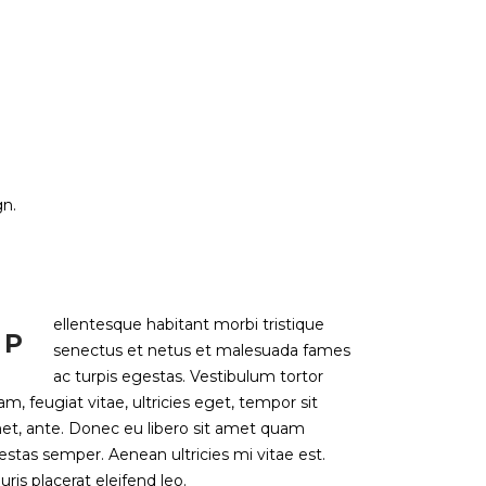
Socios
Contacto
n.
ellentesque habitant morbi tristique
P
senectus et netus et malesuada fames
ac turpis egestas. Vestibulum tortor
m, feugiat vitae, ultricies eget, tempor sit
et, ante. Donec eu libero sit amet quam
estas semper. Aenean ultricies mi vitae est.
ris placerat eleifend leo.